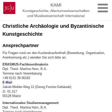
Zum
Johannes
KAMI
Inhalt
Gutenberg-
Kunstgeschichte, Altertumswissenschaften
springen
Universität
und Musikwissenschaft International
Mainz
Christliche Archäologie und Byzantinische
Kunstgeschichte
Ansprechpartner
Für Fragen rund um den Auslandsaufenthalt (Bewerbung, Organisation,
Anerkennung etc.) wenden Sie sich bitte an:
ERASMUS-Fachkoordinatorin
Dipl. Theol. Martina Horn, B.A.
Termine nach Vereinbarung
+49 6131 39-36182
E-Mail
Jakob-Welder-Weg 12 (Georg Forster-Gebäude)
Zi. 01.217
55128 Mainz
Internationales Studienmanagement
Dipl. Theol. Martina Horn, B.A.
Termine nach Vereinbarung